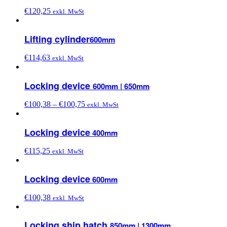
€
120,25
exkl. MwSt
Lifting cylinder
600mm
€
114,63
exkl. MwSt
Locking device
600mm | 650mm
€
100,38
–
€
100,75
exkl. MwSt
Locking device
400mm
€
115,25
exkl. MwSt
Locking device
600mm
€
100,38
exkl. MwSt
Locking ship hatch
850mm | 1300mm