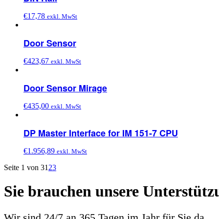
€
17,78
exkl. MwSt
Door Sensor
€
423,67
exkl. MwSt
Door Sensor Mirage
€
435,00
exkl. MwSt
DP Master Interface for IM 151-7 CPU
€
1.956,89
exkl. MwSt
Seite 1 von 3
1
2
3
Sie brauchen unsere Unterstütz
Wir sind 24/7 an 365 Tagen im Jahr für Sie da.