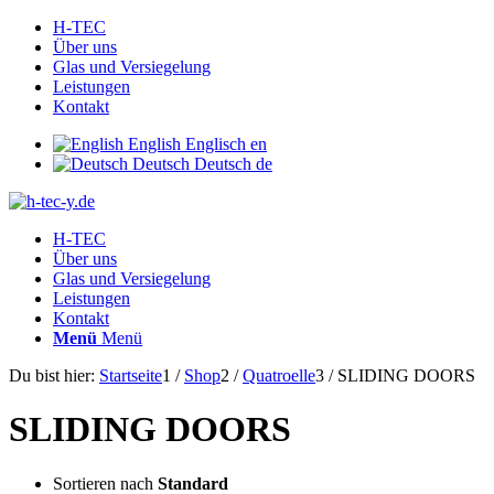
H-TEC
Über uns
Glas und Versiegelung
Leistungen
Kontakt
English
Englisch
en
Deutsch
Deutsch
de
H-TEC
Über uns
Glas und Versiegelung
Leistungen
Kontakt
Menü
Menü
Du bist hier:
Startseite
1
/
Shop
2
/
Quatroelle
3
/
SLIDING DOORS
SLIDING DOORS
Sortieren nach
Standard