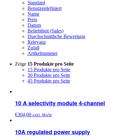
Standard
Benutzerdefiniert
Name
Preis
Datum
Beliebtheit (Sales)
Durchschnittliche Bewertung
Relevanz
Zufall
Artikelnummer
Zeige
15 Produkte pro Seite
15 Produkte pro Seite
30 Produkte pro Seite
45 Produkte pro Seite
10 A selectivity module 4-channel
€
304,00
exkl. MwSt
10A regulated power supply