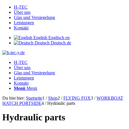
H-TEC
Über uns
Glas und Versiegelung
Leistungen
Kontakt
English
Englisch
en
Deutsch
Deutsch
de
H-TEC
Über uns
Glas und Versiegelung
Leistungen
Kontakt
Menü
Menü
Du bist hier:
Startseite
1
/
Shop
2
/
FLYING FOX
3
/
WORKBOAT
HATCH PORTSIDE
4
/
Hydraulic parts
Hydraulic parts